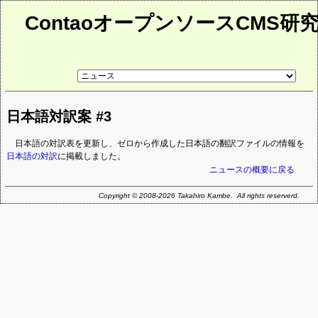
ContaoオープンソースCMS研
リ
ン
ク
先
日本語対訳案 #3
ペ
ー
ジ
日本語の対訳表を更新し、ゼロから作成した日本語の翻訳ファイルの情報を
日本語の対訳
に掲載しました。
ニュースの概要に戻る
Copyright © 2008-2026 Takahiro Kambe. All rights reserverd.