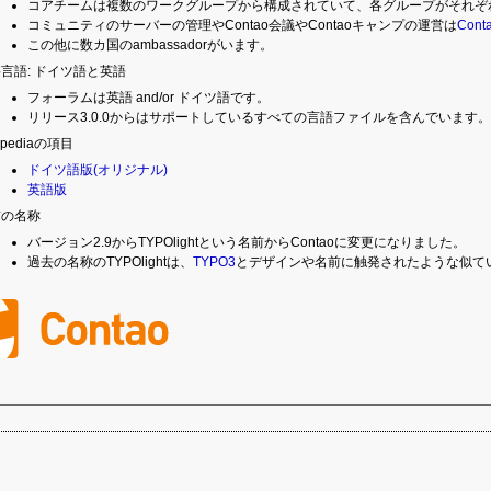
コアチームは複数のワークグループから構成されていて、各グループがそれぞ
コミュニティのサーバーの管理やContao会議やContaoキャンプの運営は
Conta
この他に数カ国のambassadorがいます。
言語: ドイツ語と英語
フォーラムは英語 and/or ドイツ語です。
リリース3.0.0からはサポートしているすべての言語ファイルを含んでいます
ipediaの項目
ドイツ語版(オリジナル)
英語版
前の名称
バージョン2.9からTYPOlightという名前からContaoに変更になりました。
過去の名称のTYPOlightは、
TYPO3
とデザインや名前に触発されたような似て