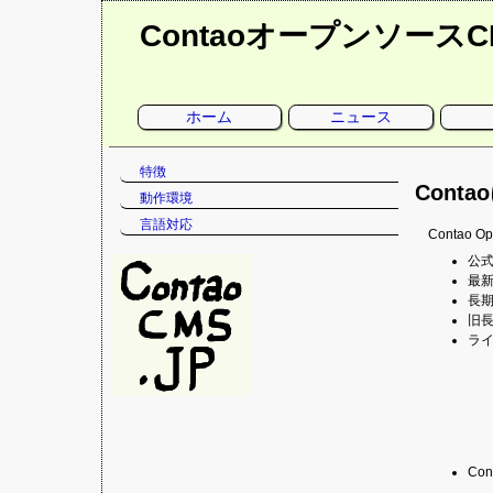
Contaoオープンソース
ナ
ホーム
ニュース
ビ
ゲ
ー
シ
ナ
特徴
ョ
ン
Cont
ビ
動作環境
を
ゲ
省
言語対応
略
ー
Conta
シ
公式
ョ
最新版
ン
長期
を
旧長
省
ライセ
略
Co