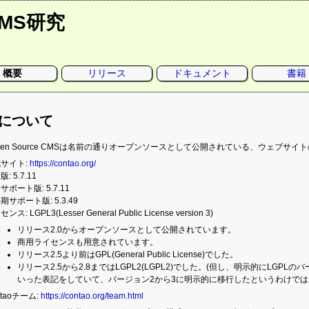
CMS研究
概要
リリース
ドキュメント
書籍
aoについて
o Open Source CMSは名前の通りオープンソースとして公開されている、ウェ
サイト:
https://contao.org/
: 5.7.11
サポート版: 5.7.11
期サポート版: 5.3.49
ンス: LGPL3(Lesser General Public License version 3)
リリース2.0からオープンソースとして公開されています。
商用ライセンスも用意されています。
リリース2.5より前はGPL(General Public License)でした。
リリース2.5から2.8まではLGPL2(LGPL2)でした。(但し、明示的にLG
いった表記をしていて、バージョン2から3に明示的に移行したというわけでは
ntaoチーム:
https://contao.org/team.html