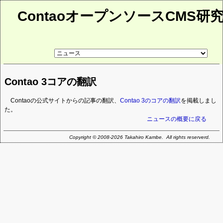
ContaoオープンソースCMS研
リ
ン
ク
先
Contao 3コアの翻訳
ペ
ー
ジ
Contaoの公式サイトからの記事の翻訳、
Contao 3のコアの翻訳
を掲載しまし
た。
ニュースの概要に戻る
Copyright © 2008-2026 Takahiro Kambe. All rights reserverd.