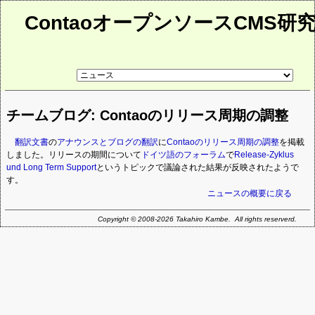
ContaoオープンソースCMS研
リ
ン
ク
先
チームブログ: Contaoのリリース周期の調整
ペ
ー
ジ
翻訳文書
の
アナウンスとブログの翻訳
に
Contaoのリリース周期の調整
を掲載
しました。リリースの期間について
ドイツ語のフォーラム
で
Release-Zyklus
und Long Term Support
というトピックで議論された結果が反映されたようで
す。
ニュースの概要に戻る
Copyright © 2008-2026 Takahiro Kambe. All rights reserverd.