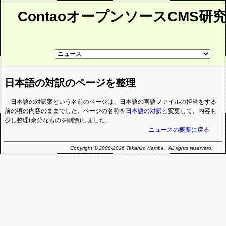
ContaoオープンソースCMS研
リ
ン
ク
先
日本語の対訳のページを整理
ペ
ー
ジ
日本語の対訳案という名前のページは、日本語の言語ファイルの担当をする
前の頃の内容のままでした。ページの名称を
日本語の対訳
と変更して、内容も
少し整理(余分なものを削除)しました。
ニュースの概要に戻る
Copyright © 2008-2026 Takahiro Kambe. All rights reserverd.