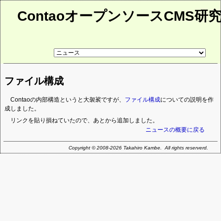
ContaoオープンソースCMS研
リ
ン
ク
先
ファイル構成
ペ
ー
ジ
Contaoの内部構造というと大袈裟ですが、
ファイル構成
についての説明を作
成しました。
リンクを貼り損ねていたので、あとから追加しました。
ニュースの概要に戻る
Copyright © 2008-2026 Takahiro Kambe. All rights reserverd.