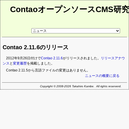
ContaoオープンソースCMS研
リ
ン
ク
先
Contao 2.11.6のリリース
ペ
ー
ジ
2012年9月26日付けで
Contao 2.11.6
がリリースされました。
リリースアナウ
ンス
と
変更履歴
を掲載しました。
Contao 2.11.5から言語ファイルの変更はありません。
ニュースの概要に戻る
Copyright © 2008-2026 Takahiro Kambe. All rights reserverd.