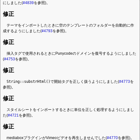
にしました(
#4839
を参照)。
修正
テーマをインポートしたときに空のテンプレートのフォルダーを自動的に作
成するようにしました(
#4793
を参照)。
修正
挿入タグで使用されるときにPunycodeのドメインを復号するようにしました
(
#4753
を参照)。
修正
String::substrHtml()
で開始タグを正しく扱うようにしました(
#4773
を
参照)。
修正
スタイルシートをインポートするときに単位を正しく処理するようにしまし
た(
#4721
を参照)。
修正
mediaboxプラグインがVimeoビデオを再生しませんでした(
#4770
を参照)。