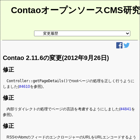
ContaoオープンソースCMS研
リ
ン
ク
先
ペ
ー
Contao 2.11.6の変更(2012年9月26日)
ジ
修正
Controller::getPageDetails()
でrootページの処理を正しく行うように
しました(
#4610
を参照)。
修正
内部リダイレクトの処理でページの言語を考慮するようにしました(
#4841
を
参照)。
修正
RSSやAtomのフィードのエンクロージャーのURLをURLエンコードするよう