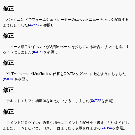
修正
バックエンドでフォームジェネレーターのstylectメニューを正しく配置する
ようにしました(
#4557
を参照)。
修正
ニュース項目やイベントが内部のページを指している場合にリンクを追加す
るようにしました(
#4671
を参照)。
修正
XHTMLページでMooToolsの代替をCDATAタグの中に包むようにしました
(
#4680
を参照)。
修正
テキストエリアに初期値を加えないようにしました(
#4722
を参照)。
修正
コメントにログインが必要な場合はコメントの配列を上書きしないようにし
ました、そうしないと、コメントはまったく表示されません(
#4064
を参照)。