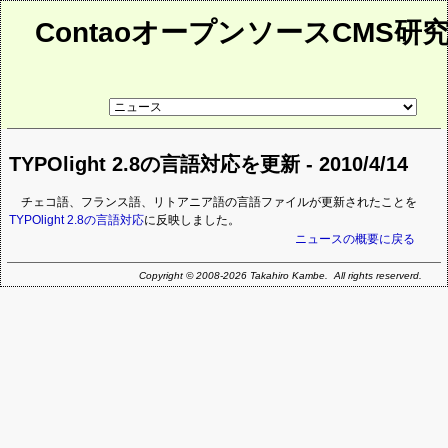
ContaoオープンソースCMS研
リ
ン
ク
先
TYPOlight 2.8の言語対応を更新 - 2010/4/14
ペ
ー
ジ
チェコ語、フランス語、リトアニア語の言語ファイルが更新されたことを
TYPOlight 2.8の言語対応
に反映しました。
ニュースの概要に戻る
Copyright © 2008-2026 Takahiro Kambe. All rights reserverd.