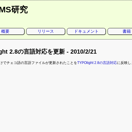
CMS研究
概要
リリース
ドキュメント
書籍
ight 2.8の言語対応を更新 - 2010/2/21
付けでチェコ語の言語ファイルが更新されたことを
TYPOlight 2.8の言語対応
に反映しま