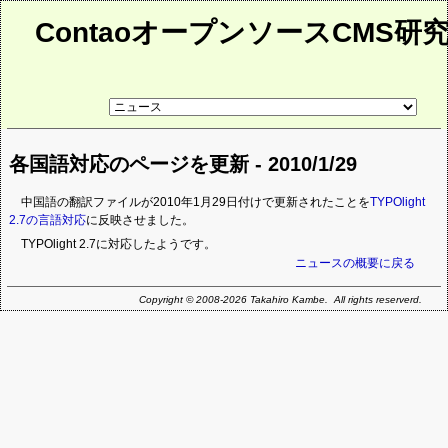
ContaoオープンソースCMS研
リ
ン
ク
先
各国語対応のページを更新 - 2010/1/29
ペ
ー
ジ
中国語の翻訳ファイルが2010年1月29日付けで更新されたことを
TYPOlight
2.7の言語対応
に反映させました。
TYPOlight 2.7に対応したようです。
ニュースの概要に戻る
Copyright © 2008-2026 Takahiro Kambe. All rights reserverd.