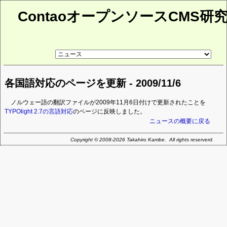
ContaoオープンソースCMS研
リ
ン
ク
先
各国語対応のページを更新 - 2009/11/6
ペ
ー
ジ
ノルウェー語の翻訳ファイルが2009年11月6日付けで更新されたことを
TYPOlight 2.7の言語対応
のページに反映しました。
ニュースの概要に戻る
Copyright © 2008-2026 Takahiro Kambe. All rights reserverd.