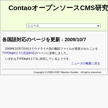
ContaoオープンソースCMS研
リ
ン
ク
先
各国語対応のページを更新 - 2009/10/7
ペ
ー
ジ
2009年10月7日付けでウクライナ語の翻訳ファイルが更新されたことを
TYPOlight 2.7の言語対応
のページに反映しました。
いずれもTYPOlight 2.7.5に対応しているようです。
ニュースの概要に戻る
Copyright © 2008-2026 Takahiro Kambe. All rights reserverd.