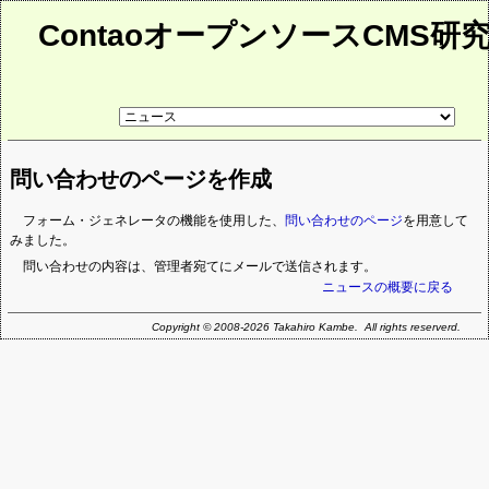
ContaoオープンソースCMS研
リ
ン
ク
先
問い合わせのページを作成
ペ
ー
ジ
フォーム・ジェネレータの機能を使用した、
問い合わせのページ
を用意して
みました。
問い合わせの内容は、管理者宛てにメールで送信されます。
ニュースの概要に戻る
Copyright © 2008-2026 Takahiro Kambe. All rights reserverd.