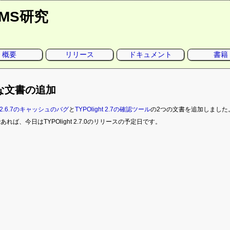
CMS研究
概要
リリース
ドキュメント
書籍
な文書の追加
ht 2.6.7のキャッシュのバグ
と
TYPOlight 2.7の確認ツール
の2つの文書を追加しました
れば、今日はTYPOlight 2.7.0のリリースの予定日です。