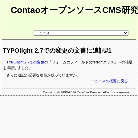
ContaoオープンソースCMS研
リ
ン
ク
先
TYPOlight 2.7での変更の文書に追記#1
ペ
ー
ジ
TYPOlight 2.7での変更
の「フォームのフィールドの"error"クラス」への補足
を追記しました。
さらに追記が必要な項目が残っていますが。
ニュースの概要に戻る
Copyright © 2008-2026 Takahiro Kambe. All rights reserverd.