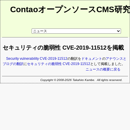
ContaoオープンソースCMS研
リ
ン
ク
先
セキュリティの脆弱性 CVE-2019-11512を掲載
ペ
ー
ジ
Security vulnerability CVE-2019-11512
の翻訳を
ドキュメント
の
アナウンスと
ブログの翻訳
に
セキュリティの脆弱性 CVE-2019-11512
として掲載しました。
ニュースの概要に戻る
Copyright © 2008-2026 Takahiro Kambe. All rights reserverd.