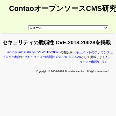
ContaoオープンソースCMS研
リ
ン
ク
先
セキュリティの脆弱性 CVE-2018-20028を掲載
ペ
ー
ジ
Security vulnerability CVE-2018-20028
の翻訳を
ドキュメント
の
アナウンスと
ブログの翻訳
に
セキュリティの脆弱性 CVE-2018-20028
として掲載しました。
ニュースの概要に戻る
Copyright © 2008-2026 Takahiro Kambe. All rights reserverd.