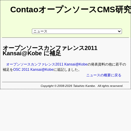
ContaoオープンソースCMS研
リ
ン
ク
先
オープンソースカンファレンス2011
ペ
ー
Kansai@Kobe に補足
ジ
オープンソースカンファレンス2011 Kansai@Kobe
の発表資料の他に若干の
補足を
OSC 2011 Kansai@Kobe
に追記しました。
ニュースの概要に戻る
Copyright © 2008-2026 Takahiro Kambe. All rights reserverd.