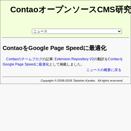
ContaoオープンソースCMS研
リ
ン
ク
先
ContaoをGoogle Page Speedに最適化
ペ
ー
ジ
Contaoのチームブログ
の記事:
Extension Repository V2
の翻訳を
Contaoを
Google Page Speedに最適化
として掲載しました。
ニュースの概要に戻る
Copyright © 2008-2026 Takahiro Kambe. All rights reserverd.