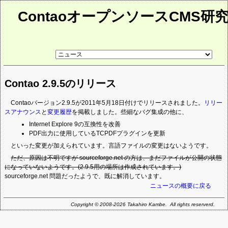
ContaoオープンソースCMS研
リ
ン
ク
先
Contao 2.9.5のリリース
ペ
ー
ジ
Contaoバージョン2.9.5が2011年5月18日付けでリリースされました。
リリー
スアナウンス
と
変更履歴
を掲載しました。些細なバグ集成の他に、
Internet Explore 9の互換性を改善
PDF出力に使用しているTCPDFプラグインを更新
といった変更が加えられています。言語ファイルの変更はないようです。
ただ、原因は不明ですが sourceforge.net の方は、まだファイルが公開の状態
になっていないようです。(2.9.5用の場所は作成されています。)
sourceforge.net 問題だったようで、既に解消しています。
ニュースの概要に戻る
Copyright © 2008-2026 Takahiro Kambe. All rights reserverd.