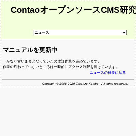
ContaoオープンソースCMS研
リ
ン
ク
先
マニュアルを更新中
ペ
ー
ジ
かなり古いままとなっていたの改訂作業を進めています。
作業の終わっていないところは一時的にアクセス制限を掛けています。
ニュースの概要に戻る
Copyright © 2008-2026 Takahiro Kambe. All rights reserverd.