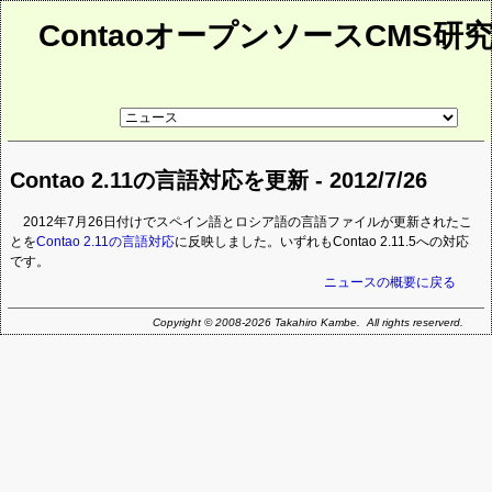
ContaoオープンソースCMS研
リ
ン
ク
先
Contao 2.11の言語対応を更新 - 2012/7/26
ペ
ー
ジ
2012年7月26日付けでスペイン語とロシア語の言語ファイルが更新されたこ
とを
Contao 2.11の言語対応
に反映しました。いずれもContao 2.11.5への対応
です。
ニュースの概要に戻る
Copyright © 2008-2026 Takahiro Kambe. All rights reserverd.