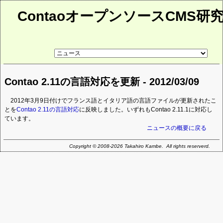
ContaoオープンソースCMS研
リ
ン
ク
先
Contao 2.11の言語対応を更新 - 2012/03/09
ペ
ー
ジ
2012年3月9日付けでフランス語とイタリア語の言語ファイルが更新されたこ
とを
Contao 2.11の言語対応
に反映しました。いずれもContao 2.11.1に対応し
ています。
ニュースの概要に戻る
Copyright © 2008-2026 Takahiro Kambe. All rights reserverd.