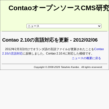
ContaoオープンソースCMS研
リ
ン
ク
先
Contao 2.10の言語対応を更新 - 2012/02/06
ペ
ー
ジ
2012年2月3日付けでオランダ語の言語ファイルが更新されたことを
Contao
2.10の言語対応
に反映しました。Contao 2.10.4に対応した模様です。
ニュースの概要に戻る
Copyright © 2008-2026 Takahiro Kambe. All rights reserverd.