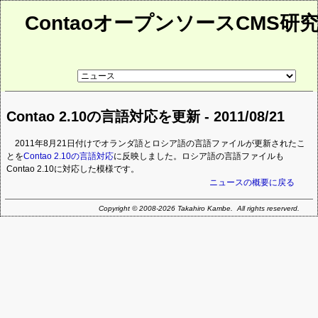
ContaoオープンソースCMS研
リ
ン
ク
先
Contao 2.10の言語対応を更新 - 2011/08/21
ペ
ー
ジ
2011年8月21日付けでオランダ語とロシア語の言語ファイルが更新されたこ
とを
Contao 2.10の言語対応
に反映しました。ロシア語の言語ファイルも
Contao 2.10に対応した模様です。
ニュースの概要に戻る
Copyright © 2008-2026 Takahiro Kambe. All rights reserverd.