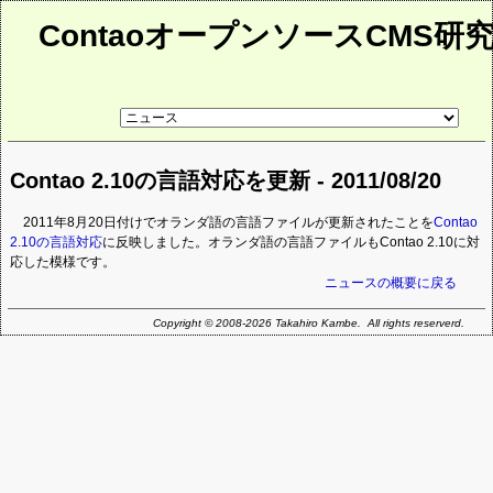
ContaoオープンソースCMS研
リ
ン
ク
先
Contao 2.10の言語対応を更新 - 2011/08/20
ペ
ー
ジ
2011年8月20日付けでオランダ語の言語ファイルが更新されたことを
Contao
2.10の言語対応
に反映しました。オランダ語の言語ファイルもContao 2.10に対
応した模様です。
ニュースの概要に戻る
Copyright © 2008-2026 Takahiro Kambe. All rights reserverd.