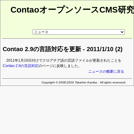
ContaoオープンソースCMS研
リ
ン
ク
先
Contao 2.9の言語対応を更新 - 2011/1/10 (2)
ペ
ー
ジ
2011年1月10日付けでクロアチア語の言語ファイルが更新されたことを
Contao 2.9の言語対応
のページに反映しました。
ニュースの概要に戻る
Copyright © 2008-2026 Takahiro Kambe. All rights reserverd.