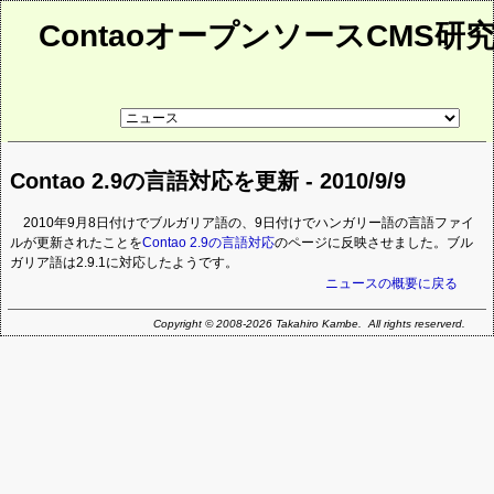
ContaoオープンソースCMS研
リ
ン
ク
先
Contao 2.9の言語対応を更新 - 2010/9/9
ペ
ー
ジ
2010年9月8日付けでブルガリア語の、9日付けでハンガリー語の言語ファイ
ルが更新されたことを
Contao 2.9の言語対応
のページに反映させました。ブル
ガリア語は2.9.1に対応したようです。
ニュースの概要に戻る
Copyright © 2008-2026 Takahiro Kambe. All rights reserverd.