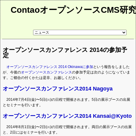
ContaoオープンソースCMS研
リ
ン
ク
先
オープンソースカンファレンス 2014の参加予
ペ
ー
定
ジ
オープンソースカンファレンス 2014 Okinawaに参加
という報告をしました
が、今後の
オープンソースカンファレンス
の参加予定は次のようになっていま
す。ご都合の付くかたは是非、お越しください。
オープンソースカンファレンス2014 Nagoya
2014年7月4日(金)〜5日(㈯)の日程で開催されます。5日の展示ブースの出展
とセミナーを行います。
オープンソースカンファレンス2014 Kansai@Kyoto
2014年8月1日(金)〜2日(㈯)の日程で開催されます。両日の展示ブースの出展
と、2日にはセミナーを行います。