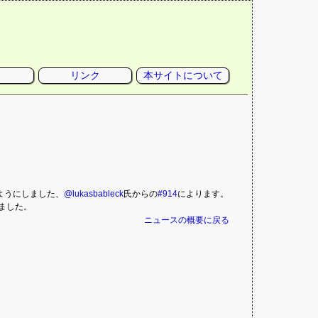
リンク
本サイトについて
ようにしました、
@lukasbableck
氏からの
#914
によります。
ました。
ニュースの概要に戻る