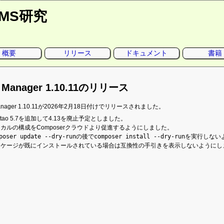
CMS研究
概要
リリース
ドキュメント
書籍
o Manager 1.10.11のリリース
 Manager 1.10.11が2026年2月18日付けでリリースされました。
ntao 5.7を追加して4.13を廃止予定としました。
カルの構成をComposerクラウドより促進するようにしました。
poser update --dry-run
の後で
composer install --dry-run
を実行しない
ッケージが既にインストールされている場合は互換性の手引きを表示しないようにし