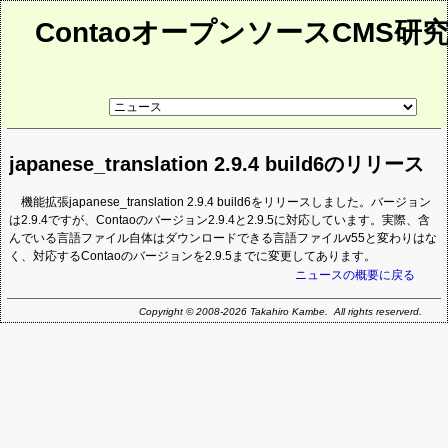
ContaoオープンソースCMS研
リ
ン
ク
先
japanese_translation 2.9.4 build6のリリース
ペ
ー
ジ
機能拡張japanese_translation 2.9.4 build6をリリースしました。バージョン
は2.9.4ですが、Contaoのバージョン2.9.4と2.9.5に対応しています。実際、含
んでいる言語ファイル自体はダウンロードできる言語ファイルv55と変わりはな
く、対応するContaoのバージョンを2.9.5までに変更してあります。
ニュースの概要に戻る
Copyright © 2008-2026 Takahiro Kambe. All rights reserverd.