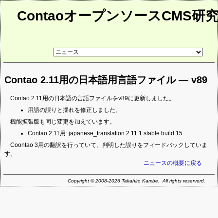
ContaoオープンソースCMS研
リ
ン
ク
先
Contao 2.11用の日本語用言語ファイル ― v89
ペ
ー
ジ
Contao 2.11用の日本語の言語ファイルをv89に更新しました。
用語の誤りと揺れを修正しました。
機能拡張版も同じ変更を加えています。
Contao 2.11用: japanese_translation 2.11.1 stable build 15
Coontao 3用の翻訳を行っていて、判明した誤りをフィードバックしていま
す。
ニュースの概要に戻る
Copyright © 2008-2026 Takahiro Kambe. All rights reserverd.