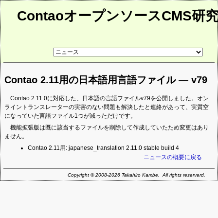
ContaoオープンソースCMS研
リ
ン
ク
先
Contao 2.11用の日本語用言語ファイル ― v79
ペ
ー
ジ
Contao 2.11.0に対応した、日本語の言語ファイルv79を公開しました。オン
ライントランスレーターの実害のない問題も解決したと連絡があって、実質空
になっていた言語ファイル1つが減っただけです。
機能拡張版は既に該当するファイルを削除して作成していたため変更はあり
ません。
Contao 2.11用: japanese_translation 2.11.0 stable build 4
ニュースの概要に戻る
Copyright © 2008-2026 Takahiro Kambe. All rights reserverd.