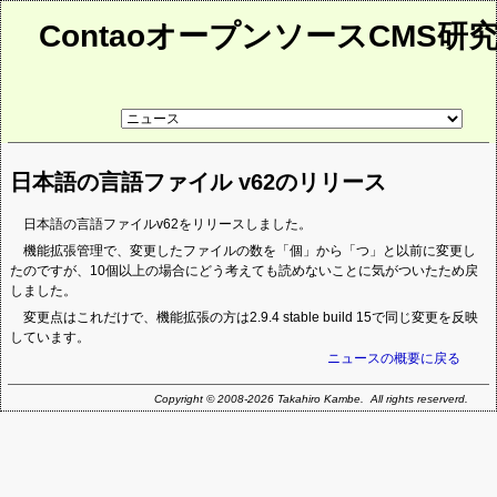
ContaoオープンソースCMS研
リ
ン
ク
先
日本語の言語ファイル v62のリリース
ペ
ー
ジ
日本語の言語ファイルv62をリリースしました。
機能拡張管理で、変更したファイルの数を「個」から「つ」と以前に変更し
たのですが、10個以上の場合にどう考えても読めないことに気がついたため戻
しました。
変更点はこれだけで、機能拡張の方は2.9.4 stable build 15で同じ変更を反映
しています。
ニュースの概要に戻る
Copyright © 2008-2026 Takahiro Kambe. All rights reserverd.