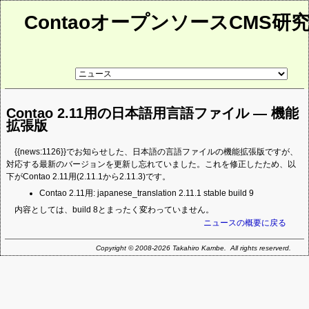
ContaoオープンソースCMS研
リ
ン
ク
先
Contao 2.11用の日本語用言語ファイル ― 機能
ペ
ー
拡張版
ジ
{{news:1126}}でお知らせした、日本語の言語ファイルの機能拡張版ですが、
対応する最新のバージョンを更新し忘れていました。これを修正したため、以
下がContao 2.11用(2.11.1から2.11.3)です。
Contao 2.11用: japanese_translation 2.11.1 stable build 9
内容としては、build 8とまったく変わっていません。
ニュースの概要に戻る
Copyright © 2008-2026 Takahiro Kambe. All rights reserverd.