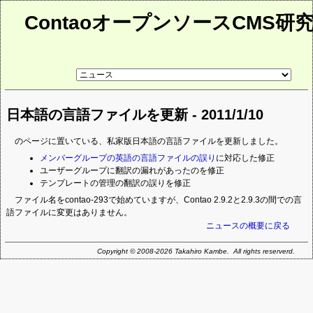
ContaoオープンソースCMS研
リ
ン
ク
先
日本語の言語ファイルを更新 - 2011/1/10
ペ
ー
ジ
のページに置いている、私家版日本語の言語ファイルを更新しました。
メンバーグループの英語の言語ファイルの誤り
に対応した修正
ユーザーグループに翻訳の漏れがあったのを修正
テンプレートの管理の翻訳の誤りを修正
ファイル名をcontao-293で始めていますが、Contao 2.9.2と2.9.3の間での言
語ファイルに変更はありません。
ニュースの概要に戻る
Copyright © 2008-2026 Takahiro Kambe. All rights reserverd.