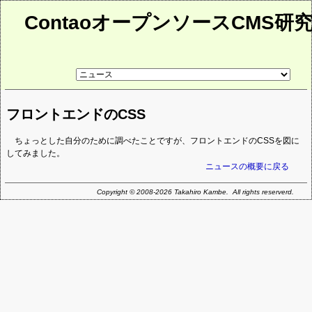
ContaoオープンソースCMS研
リ
ン
ク
先
フロントエンドのCSS
ペ
ー
ジ
ちょっとした自分のために調べたことですが、フロントエンドのCSSを図に
してみました。
ニュースの概要に戻る
Copyright © 2008-2026 Takahiro Kambe. All rights reserverd.