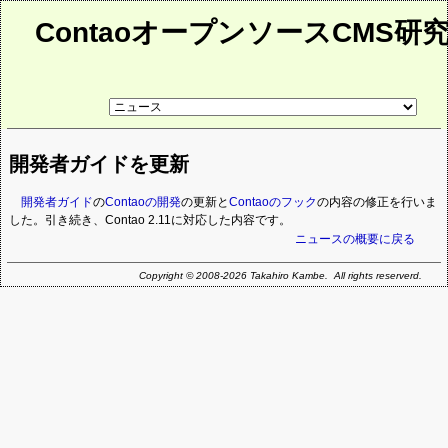
ContaoオープンソースCMS研
リ
ン
ク
先
開発者ガイドを更新
ペ
ー
ジ
開発者ガイド
の
Contaoの開発
の更新と
Contaoのフック
の内容の修正を行いま
した。引き続き、Contao 2.11に対応した内容です。
ニュースの概要に戻る
Copyright © 2008-2026 Takahiro Kambe. All rights reserverd.