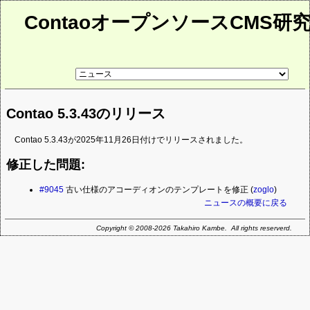
ContaoオープンソースCMS研
リ
ン
ク
先
Contao 5.3.43のリリース
ペ
ー
ジ
Contao 5.3.43が2025年11月26日付けでリリースされました。
修正した問題:
#9045
古い仕様のアコーディオンのテンプレートを修正 (
zoglo
)
ニュースの概要に戻る
Copyright © 2008-2026 Takahiro Kambe. All rights reserverd.