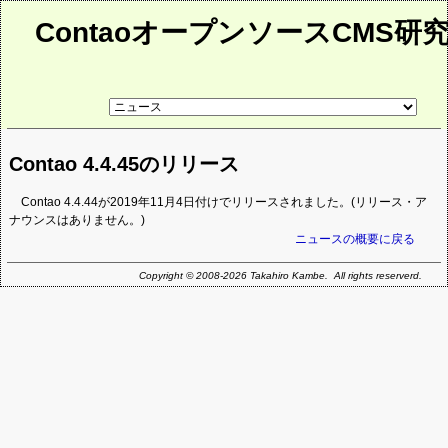
ContaoオープンソースCMS研
リ
ン
ク
先
Contao 4.4.45のリリース
ペ
ー
ジ
Contao 4.4.44が2019年11月4日付けでリリースされました。(リリース・ア
ナウンスはありません。)
ニュースの概要に戻る
Copyright © 2008-2026 Takahiro Kambe. All rights reserverd.