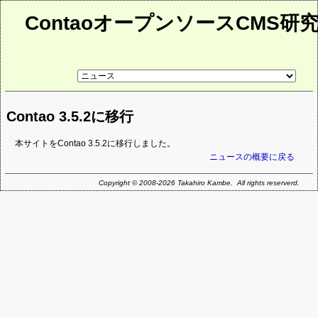
ContaoオープンソースCMS研
リ
ン
ク
先
Contao 3.5.2に移行
ペ
ー
ジ
本サイトをContao 3.5.2に移行しました。
ニュースの概要に戻る
Copyright © 2008-2026 Takahiro Kambe. All rights reserverd.