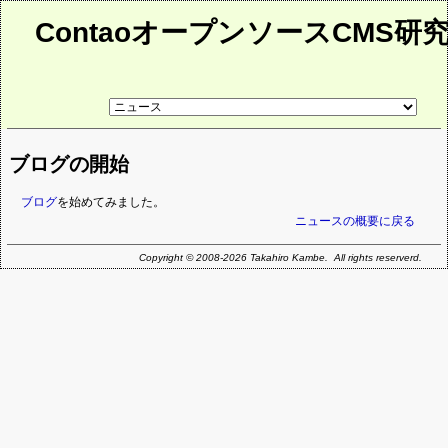
ContaoオープンソースCMS研
リ
ン
ク
先
ブログの開始
ペ
ー
ジ
ブログ
を始めてみました。
ニュースの概要に戻る
Copyright © 2008-2026 Takahiro Kambe. All rights reserverd.