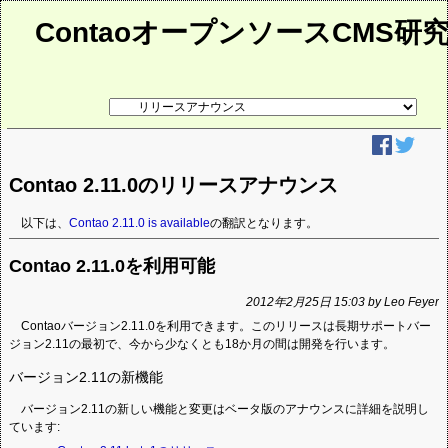
ContaoオープンソースCMS研
リ
ン
ク
先
ペ
ー
Contao 2.11.0のリリースアナウンス
ジ
以下は、
Contao 2.11.0 is available
の翻訳となります。
Contao 2.11.0を利用可能
2012年2月25日 15:03 by Leo Feyer
Contaoバージョン2.11.0を利用できます。このリリースは長期サポートバー
ジョン2.11の最初で、今から少なくとも18か月の間は開発を行います。
バージョン2.11の新機能
バージョン2.11の新しい機能と変更はベータ版のアナウンスに詳細を説明し
ています: