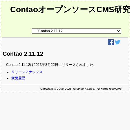
ContaoオープンソースCMS研
リ
ン
ク
先
ペ
ー
Contao 2.11.12
ジ
Contao 2.11.12は2013年8月22日にリリースされました。
ナ
リリースアナウンス
ビ
変更履歴
ゲ
ー
Copyright © 2008-2026 Takahiro Kambe. All rights reserverd.
シ
ョ
ン
を
省
略