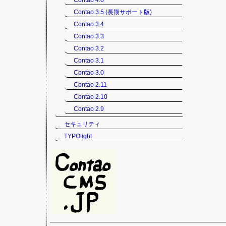
Contao 4.0
Contao 3.5 (長期サポート版)
Contao 3.4
Contao 3.3
Contao 3.2
Contao 3.1
Contao 3.0
Contao 2.11
Contao 2.10
Contao 2.9
セキュリティ
TYPOlight