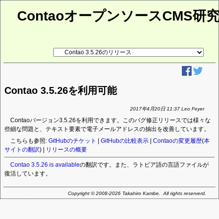
ContaoオープンソースCMS研
リ
ン
ク
先
ペ
ー
Contao 3.5.26を利用可能
ジ
2017年4月20日 11:37 Leo Feyer
Contaoバージョン3.5.26を利用できます。このバグ修正リリースでは様々な
些細な問題と、テキスト要素で電子メールアドレスの抽出を改善しています。
こちらも参照:
GitHubのチケット
|
GitHubの比較表示
|
Contaoの変更履歴
(
本
サイトの翻訳
) |
リリースの概要
Contao 3.5.26 is available
の翻訳です。また、ラトビア語の言語ファイルが
復活しています。
Copyright © 2008-2026 Takahiro Kambe. All rights reserverd.