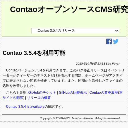
ContaoオープンソースCMS研
リ
ン
ク
先
ペ
ー
Contao 3.5.4を利用可能
ジ
2015年10月9日 13:33 Leo Feyer
Contaoバージョン3.5.4を利用できます。このバグ修正リリースはイベントリ
ーダーがティーザーのテキストだけを表示する問題、ホームページがアクティ
ブに表示されない問題を修正しています。また、同期から除外したファイルの
処理を改善しました。
こちらも参照:
GitHubのチケット
|
GitHubの比較表示
|
Contaoの変更履歴
(
本
サイトの翻訳
) |
リリースの概要
Contao 3.5.4 is available
の翻訳です。
Copyright © 2008-2026 Takahiro Kambe. All rights reserverd.