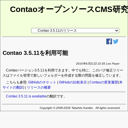
ContaoオープンソースCMS研
リ
ン
ク
先
ペ
ー
Contao 3.5.11を利用可能
ジ
2016年4月21日 10:35 Leo Feyer
Contaoバージョン3.5.11を利用できます。中でも特に、このバグ修正リリー
スはファイル管理で新しいフォルダーを作成する際の問題を修正しています。
こちらも参照:
GitHubのチケット
|
GitHubの比較表示
|
Contaoの変更履歴
(
本
サイトの翻訳
) |
リリースの概要
Contao 3.5.11 is available
の翻訳です。
Copyright © 2008-2026 Takahiro Kambe. All rights reserverd.