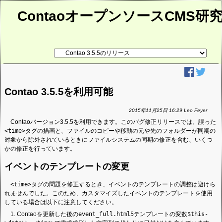
ContaoオープンソースCMS研
リ
ン
ク
先
ペ
ー
Contao 3.5.5を利用可能
ジ
2015年11月25日 16:29 Leo Feyer
Contaoバージョン3.5.5を利用できます。このバグ修正リリースでは、誤った
<time>
タグの描画と、ファイルのコピーや移動の元や先のフォルダーが同期の
対象から除外されているときにファイルシステムの同期の修正を含む、いくつ
かの修正を行っています。
イベントのテンプレートの変更
<time>
タグの問題を修正するとき、イベントのテンプレートの調整は避けら
れませんでした。このため、カスタマイズしたイベントのテンプレートを使用
している場合は以下に注意してください。
1. Contaoを更新した後の
event_full.html5
テンプレートの変数
$this-