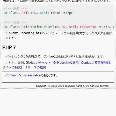
>date
は、
<time>
で書式成形した文字列の代わりに日付だけを含んでいます。
<!-- 以前 -->
<
p
class
=
"info"
>
<?
= 
$this
->date 
?>
</
p
>
<!-- 現在 -->
<
p
class
=
"info"
>
<
time
datetime
=
"<?= $this->datetime ?>"
>
<?
= 
$
2.
event_upcoming.html5
テンプレートで時刻を出力するSPANタグを削除
しました。
PHP 7
バージョン3.5.5の時点で、Contaoは完全にPHP 7と互換性があります。
こちらも参照:
GitHubのチケット
|
GitHubの比較表示
|
Contaoの変更履歴
(
本
サイトの翻訳
) |
リリースの概要
Contao 3.5.5 is available
の翻訳です。
Copyright © 2008-2026 Takahiro Kambe. All rights reserverd.